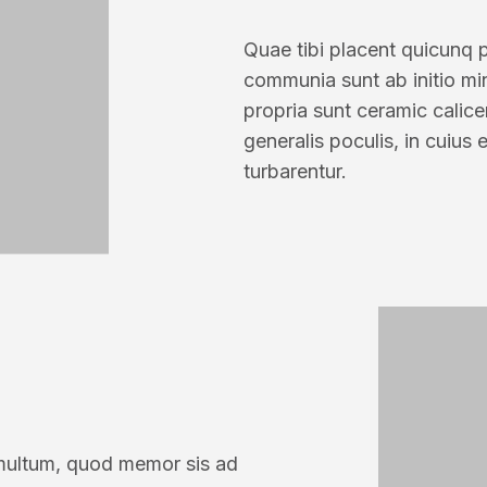
Quae tibi placent quicunq 
communia sunt ab initio mi
propria sunt ceramic calic
generalis poculis, in cuius
turbarentur.
 multum, quod memor sis ad