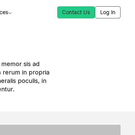
ces
Contact Us
Log In
ct Us
 memor sis ad 
st
 rerum in propria 
ars
alis poculis, in 
entur.
rformance Insights
cal AI
s
ices
t DGG
 & Media