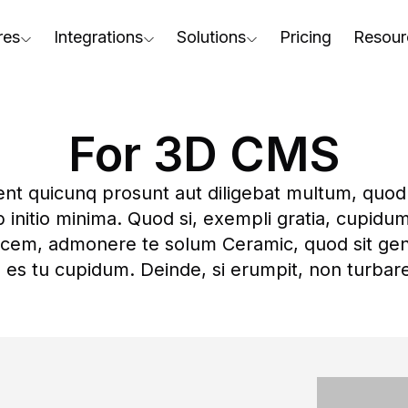
res
Integrations
Solutions
Pricing
Resour
RapidPipeline Twin Studio
For Home & Kitchen
Docs
AD to Marketing-Ready
Blender Plugin and more
For Electronics & Tools
Conta
aterial Assignment
For 3D CMS
On-Premise Options
For Furniture
Blog
cale Your 3D Production
ent quicunq prosunt aut diligebat multum, quod
Web Platform & API
For Apparel & Footwear
Podca
ptimize Assets for Real-Time & XR
initio minima. Quod si, exempli gratia, cupidum
For Automotive & Industry
Webin
icem, admonere te solum Ceramic, quod sit gener
 es tu cupidum. Deinde, si erumpit, non turbar
For GenAI
3D Pe
For CAD to SimReady & Physi
Event
3D Digital Twin Creation Serv
Abou
Press