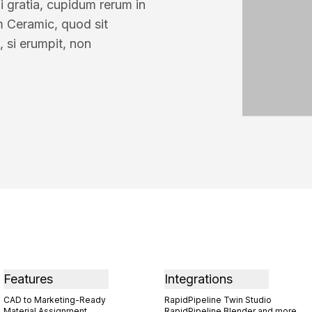
i gratia, cupidum rerum in
m Ceramic, quod sit
, si erumpit, non
Features
Integrations
CAD to Marketing-Ready
RapidPipeline Twin Studio
Material Assignment
RapidPipeline Blender and more