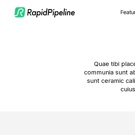
Featu
C
M
S
Quae tibi plac
O
communia sunt ab 
sunt ceramic cal
cuius