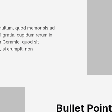
Educat
 multum, quod memor sis ad
i gratia, cupidum rerum in
m Ceramic, quod sit
, si erumpit, non
Bullet Point